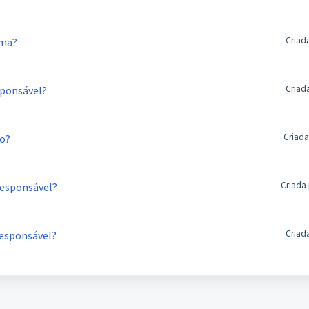
Criad
ema?
Criad
sponsável?
Criada
ro?
Criada 
responsável?
Criad
responsável?