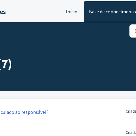
es
Início
Base de conhecimento
(7)
Criad
nculado ao responsável?
Criad