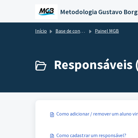
Ir para o conteúdo principal
Metodologia Gustavo Borg
Início
Base de conhecimento
Painel MGB
Responsáveis 
Como adicionar / remover um aluno vi
Como cadastrar um responsável?